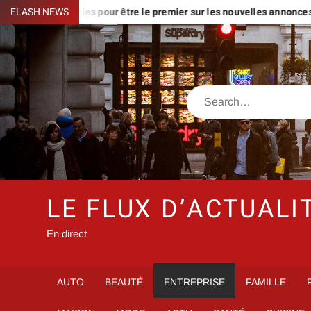
Skip
: stratégies pour être le premier sur les nouvelles annonces
FLASH NEWS
T
to
content
Search
LE FLUX D’ACTUALI
En direct
AUTO
BEAUTÉ
ENTREPRISE
FAMILLE