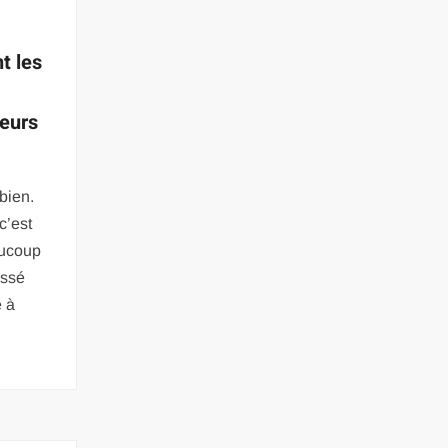
t les
leurs
 bien.
c’est
aucoup
ossé
e à