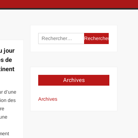
Rechercher :
u jour
es de
tinent
Archives
our d’une
Archives
ion des
re
 une
ment