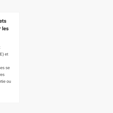
ets
 les
t
E) et
ses se
res
rtie ou