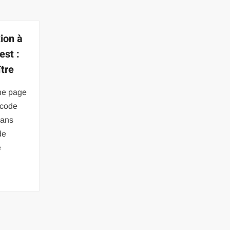
ion à
est :
ître
ne page
 code
sans
de
é