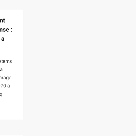
nt
nse :
 a
stems
la
arage.
970 à
nq