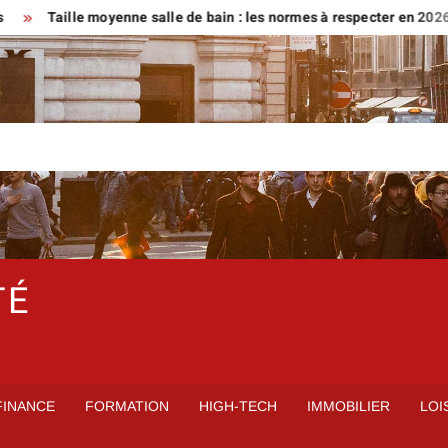
aille moyenne salle de bain : les normes à respecter en 2026
LO
TÉ
FINANCE
FORMATION
HIGH-TECH
IMMOBILIER
LOI