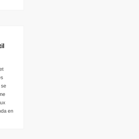
il
et
es
 se
ême
eux
nda en