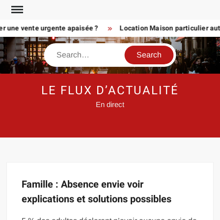
Skip
to
er une vente urgente apaisée ?
Location Maison particulier aut
content
Search
LE FLUX D’ACTUALITÉ
En direct
Famille : Absence envie voir
explications et solutions possibles