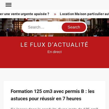
Skip
to
er une vente urgente apaisée ?
Location Maison particulier aut
content
Search
LE FLUX D’ACTUALITÉ
En direct
Formation 125 cm3 avec permis B : les
astuces pour réussir en 7 heures